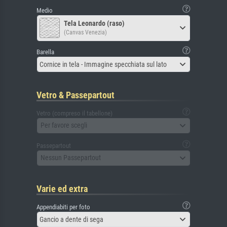
Medio
Tela Leonardo (raso)
(Canvas Venezia)
Barella
Cornice in tela - Immagine specchiata sul lato
Vetro & Passepartout
Vetro (compreso il tabellone)
Per favore scegli
Passepartout
Nessun Passepartout
Varie ed extra
Appendiabiti per foto
Gancio a dente di sega