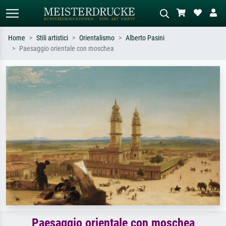
Home
Stili artistici
Orientalismo
Alberto Pasini
Paesaggio orientale con moschea
Ricerca standard
Ricerca immagini AI
Cerca per artista, titolo o stile – es.
Descrivi la scena – es. prato verde,
Monet, Notte stellata,
astratto con molto rosso, dipinto a
Impressionismo, onda di Hokusai,
olio scuro, nudo in piedi vicino a un
nudo.
albero.
Paesaggio orientale con moschea