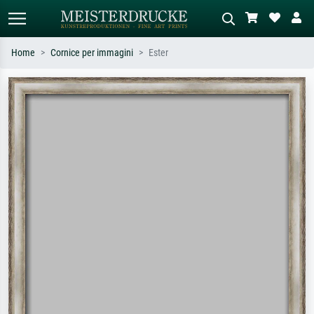
Home
Cornice per immagini
Ester
Ricerca standard
Ricerca immagini AI
Cerca per artista, titolo o stile – es.
Descrivi la scena – es. prato verde,
Monet, Notte stellata,
astratto con molto rosso, dipinto a
Impressionismo, onda di Hokusai,
olio scuro, nudo in piedi vicino a un
nudo.
albero.