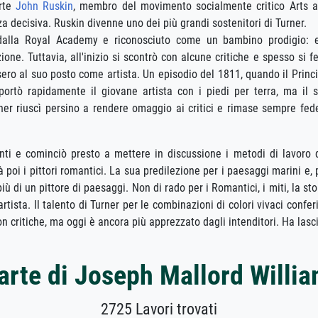
arte
John Ruskin
, membro del movimento socialmente critico Arts 
nza decisiva. Ruskin divenne uno dei più grandi sostenitori di Turner.
 dalla Royal Academy e riconosciuto come un bambino prodigio: 
one. Tuttavia, all'inizio si scontrò con alcune critiche e spesso si f
sero al suo posto come artista. Un episodio del 1811, quando il Princ
portò rapidamente il giovane artista con i piedi per terra, ma il 
er riuscì persino a rendere omaggio ai critici e rimase sempre fed
enti e cominciò presto a mettere in discussione i metodi di lavoro 
 poi i pittori romantici. La sua predilezione per i paesaggi marini e, 
 più di un pittore di paesaggi. Non di rado per i Romantici, i miti, la sto
rtista. Il talento di Turner per le combinazioni di colori vivaci confe
on critiche, ma oggi è ancora più apprezzato dagli intenditori. Ha lasc
arte di Joseph Mallord Willi
2725 Lavori trovati