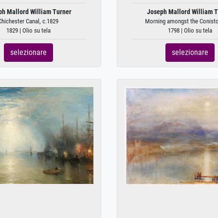
ph Mallord William Turner
Joseph Mallord William T
Chichester Canal, c.1829
Morning amongst the Coniston
1829 | Olio su tela
1798 | Olio su tela
selezionare
selezionare