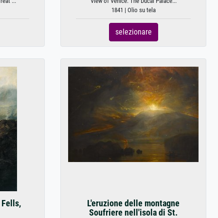
eat ...
View of Venice: The Ducal Palace...
1841 | Olio su tela
selezionare
 Fells,
L'eruzione delle montagne
Soufriere nell'isola di St.