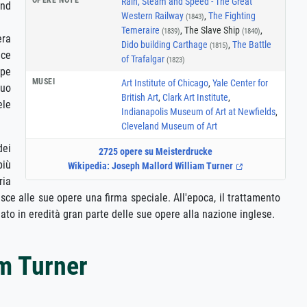
Rain, Steam and Speed - The Great
and
Western Railway
,
The Fighting
(1843)
Temeraire
, The Slave Ship
,
(1839)
(1840)
era
Dido building Carthage
,
The Battle
(1815)
ece
of Trafalgar
(1823)
ipe
MUSEI
Art Institute of Chicago
,
Yale Center for
suo
British Art
,
Clark Art Institute
,
ele
Indianapolis Museum of Art at Newfields
,
Cleveland Museum of Art
dei
2725 opere su Meisterdrucke
più
Wikipedia: Joseph Mallord William Turner
ria
risce alle sue opere una firma speciale. All'epoca, il trattamento
iato in eredità gran parte delle sue opere alla nazione inglese.
am Turner