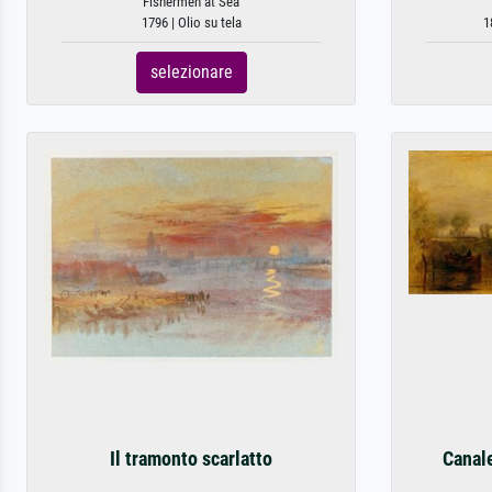
Fishermen at Sea
1796 | Olio su tela
1
selezionare
Il tramonto scarlatto
Canale