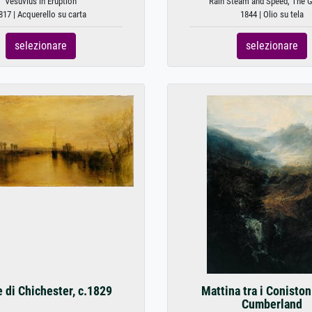
Vesuvius in Eruption
Rain Steam and Speed, The Gr
817 | Acquerello su carta
1844 | Olio su tela
selezionare
selezionare
 di Chichester, c.1829
Mattina tra i Coniston
Cumberland