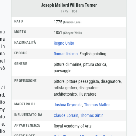
Joseph Mallord William Turner
1775–1851
NATO
1775
(Maiden Lane)
più
MORTO
1851
(Cheyne Walk)
una
NAZIONALITÀ
Regno Unito
 in
una
EPOCHE
Romanticismo
, English painting
nel
GENERE
pittura di marine
,
pittura storica
,
ovò
paesaggio
PROFESSIONE
pittore
,
pittore paesaggista
,
disegnatore
,
 al
artista grafico
,
disegnatore
architettonico
,
illustratore
rd,
ito
MAESTRO DI
Joshua Reynolds
,
Thomas Malton
emy
INFLUENZATO DA
Claude Lorrain
,
Thomas Girtin
ito
 e,
APPARTENENZE
Royal Academy of Arts
lio
OPERE NOTE