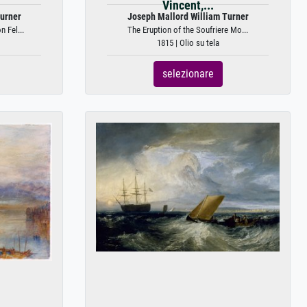
Vincent,...
urner
Joseph Mallord William Turner
 Fel...
The Eruption of the Soufriere Mo...
1815 | Olio su tela
selezionare