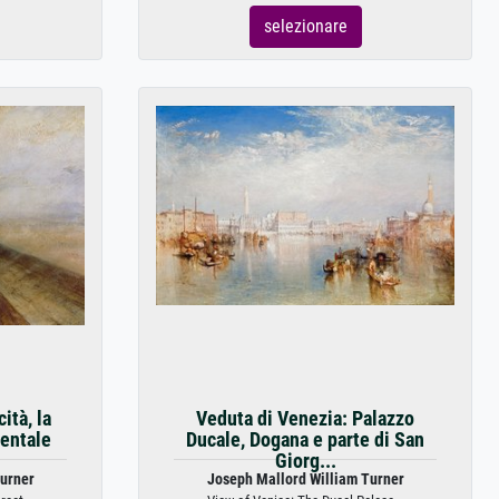
selezionare
ità, la
Veduta di Venezia: Palazzo
entale
Ducale, Dogana e parte di San
Giorg...
urner
Joseph Mallord William Turner