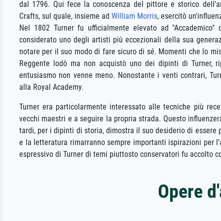
dal 1796. Qui fece la conoscenza del pittore e storico dell'
Crafts, sul quale, insieme ad
William Morris
, esercitò un'influe
Nel 1802 Turner fu ufficialmente elevato ad "Accademico"
considerato uno degli artisti più eccezionali della sua generazi
notare per il suo modo di fare sicuro di sé. Momenti che lo mi
Reggente lodò ma non acquistò uno dei dipinti di Turner, ri
entusiasmo non venne meno. Nonostante i venti contrari, Turn
alla Royal Academy.
Turner era particolarmente interessato alle tecniche più rec
vecchi maestri e a seguire la propria strada. Questo influenzerà
tardi, per i dipinti di storia, dimostra il suo desiderio di essere
e la letteratura rimarranno sempre importanti ispirazioni per l'a
espressivo di Turner di temi piuttosto conservatori fu accolto c
Opere d'