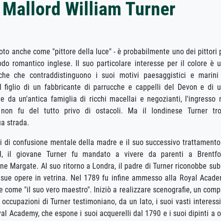
Mallord William Turner
oto anche come "pittore della luce" - è probabilmente uno dei pittori 
odo romantico inglese. Il suo particolare interesse per il colore è 
tiche che contraddistinguono i suoi motivi paesaggistici e marini
il figlio di un fabbricante di parrucche e cappelli del Devon e di 
 da un'antica famiglia di ricchi macellai e negozianti, l'ingresso 
 non fu del tutto privo di ostacoli. Ma il londinese Turner tr
a strada.
i di confusione mentale della madre e il suo successivo trattamento
l, il giovane Turner fu mandato a vivere da parenti a Brentfo
ine Margate. Al suo ritorno a Londra, il padre di Turner riconobbe sub
elle sue opere in vetrina. Nel 1789 fu infine ammesso alla Royal Acad
come "il suo vero maestro". Iniziò a realizzare scenografie, un comp
occupazioni di Turner testimoniano, da un lato, i suoi vasti interessi
yal Academy, che espone i suoi acquerelli dal 1790 e i suoi dipinti a o