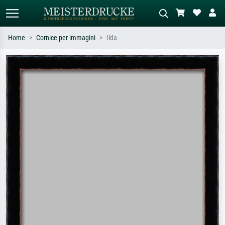
Home
Cornice per immagini
Ilda
Ricerca standard
Ricerca immagini AI
Cerca per artista, titolo o stile – es.
Descrivi la scena – es. prato verde,
Monet, Notte stellata,
astratto con molto rosso, dipinto a
Impressionismo, onda di Hokusai,
olio scuro, nudo in piedi vicino a un
nudo.
albero.