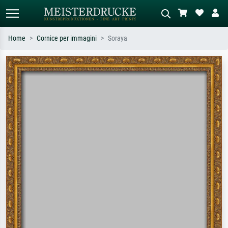
Home
Cornice per immagini
Soraya
Ricerca standard
Ricerca immagini AI
Cerca per artista, titolo o stile – es.
Descrivi la scena – es. prato verde,
Monet, Notte stellata,
astratto con molto rosso, dipinto a
Impressionismo, onda di Hokusai,
olio scuro, nudo in piedi vicino a un
nudo.
albero.