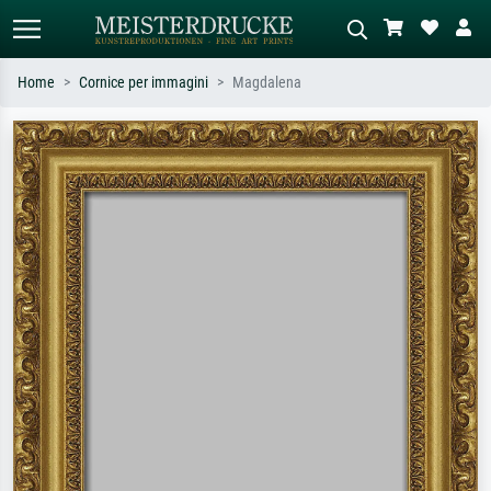
Home
Cornice per immagini
Magdalena
Ricerca standard
Ricerca immagini AI
Cerca per artista, titolo o stile – es.
Descrivi la scena – es. prato verde,
Monet, Notte stellata,
astratto con molto rosso, dipinto a
Impressionismo, onda di Hokusai,
olio scuro, nudo in piedi vicino a un
nudo.
albero.