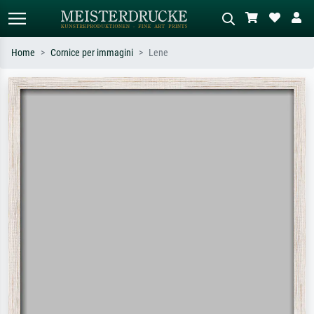
Home
Cornice per immagini
Lene
Ricerca standard
Ricerca immagini AI
Cerca per artista, titolo o stile – es.
Descrivi la scena – es. prato verde,
Monet, Notte stellata,
astratto con molto rosso, dipinto a
Impressionismo, onda di Hokusai,
olio scuro, nudo in piedi vicino a un
nudo.
albero.