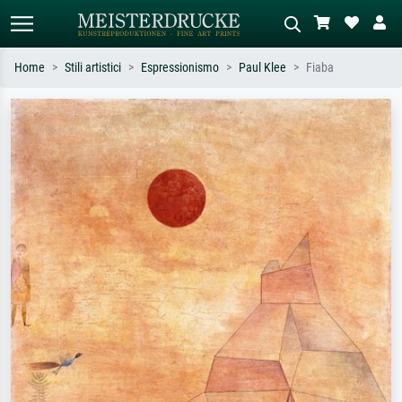
Home
Stili artistici
Espressionismo
Paul Klee
Fiaba
Ricerca standard
Ricerca immagini AI
Cerca per artista, titolo o stile – es.
Descrivi la scena – es. prato verde,
Monet, Notte stellata,
astratto con molto rosso, dipinto a
Impressionismo, onda di Hokusai,
olio scuro, nudo in piedi vicino a un
nudo.
albero.