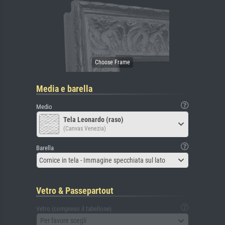
Media e barella
Medio
Tela Leonardo (raso)
(Canvas Venezia)
Barella
Cornice in tela - Immagine specchiata sul lato
Vetro & Passepartout
Vetro (compreso il tabellone)
Per favore scegli