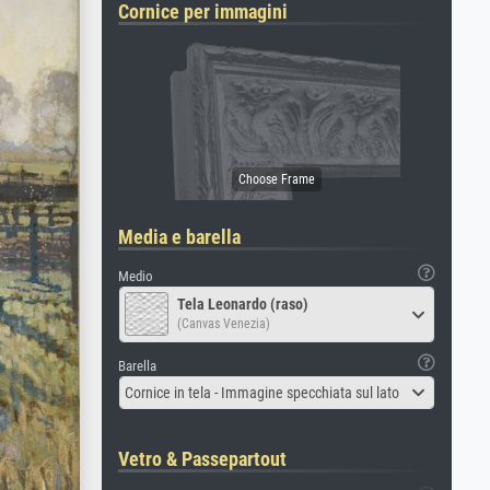
Cornice per immagini
Media e barella
Medio
Tela Leonardo (raso)
(Canvas Venezia)
Barella
Cornice in tela - Immagine specchiata sul lato
Vetro & Passepartout