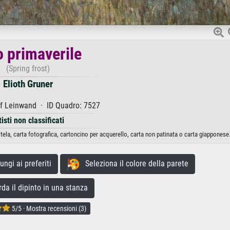
o primaverile
(Spring frost)
Elioth Gruner
f Leinwand · ID Quadro: 7527
tisti non classificati
tela, carta fotografica, cartoncino per acquerello, carta non patinata o carta giapponese
gi ai preferiti
Seleziona il colore della parete
a il dipinto in una stanza
5/5 · Mostra recensioni (3)