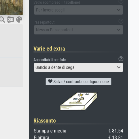
Vetro (compreso il tabellone)
Per favore scegli
Passepartout
Nessun Passepartout
Varie ed extra
Appendiabiti per foto
Gancio a dente di sega
.
Salva / confronta configurazione
Riassunto
Stampa e media
€ 81.54
Finitura
€ 13.81