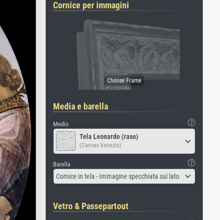
Cornice per immagini
Media e barella
Medio
Tela Leonardo (raso)
(Canvas Venezia)
Barella
Cornice in tela - Immagine specchiata sul lato
Vetro & Passepartout