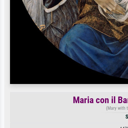
Maria con il B
(Mary with 
S