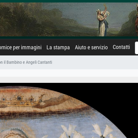
Contatti
rnice per immagini
La stampa
Aiuto e servizio
n il Bambino e Angeli Cantanti