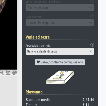
Vetro (compreso il tabellone)
Per favore scegli
Passepartout
Nessun Passepartout
Varie ed extra
Appendiabiti per foto
Gancio a dente di sega
Salva / confronta configurazione
Riassunto
Stampa e media
€ 64.44
Finitura
€ 11.11