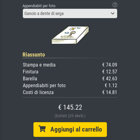
Appendiabiti per foto
Gancio a dente di sega
Riassunto
Stampa e media
€ 74.09
Finitura
€ 12.57
Barella
€ 42.63
Appendiabiti per foto
€ 1.12
Costi di licenza
€ 14.81
€ 145.22
(Enthält 22% MwSt.)
Aggiungi al carrello