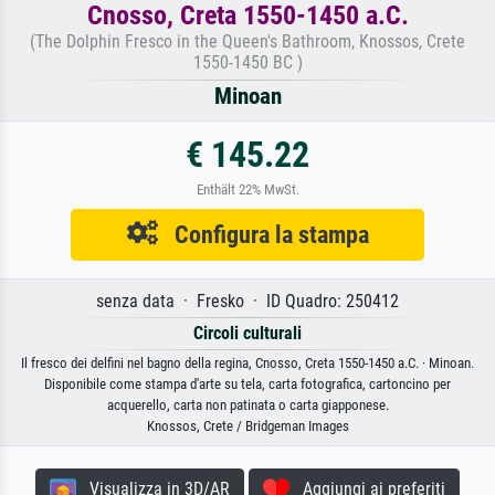
Cnosso, Creta 1550-1450 a.C.
(The Dolphin Fresco in the Queen's Bathroom, Knossos, Crete
1550-1450 BC )
Minoan
€ 145.22
Enthält 22% MwSt.
Configura la stampa
senza data · Fresko · ID Quadro: 250412
Circoli culturali
Il fresco dei delfini nel bagno della regina, Cnosso, Creta 1550-1450 a.C. · Minoan.
Disponibile come stampa d'arte su tela, carta fotografica, cartoncino per
acquerello, carta non patinata o carta giapponese.
Knossos, Crete / Bridgeman Images
Visualizza in 3D/AR
Aggiungi ai preferiti