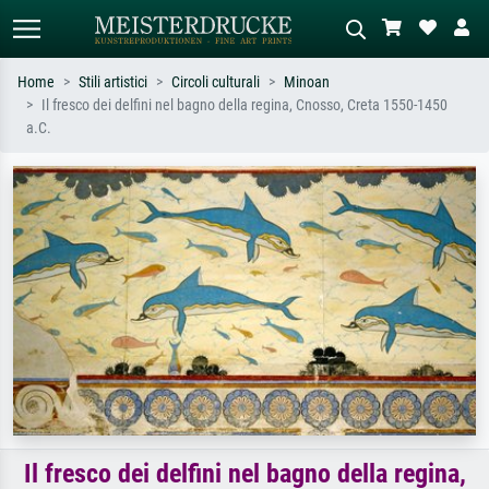
Home
Stili artistici
Circoli culturali
Minoan
Il fresco dei delfini nel bagno della regina, Cnosso, Creta 1550-1450
Ricerca standard
Ricerca immagini AI
a.C.
Cerca per artista, titolo o stile – es.
Descrivi la scena – es. prato verde,
Monet, Notte stellata,
astratto con molto rosso, dipinto a
Impressionismo, onda di Hokusai,
olio scuro, nudo in piedi vicino a un
nudo.
albero.
Il fresco dei delfini nel bagno della regina,