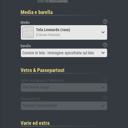
Media e barella
Medio
Tela Leonardo (raso)
(Canvas Venezia)
Barella
Cornice in tela - Immagine specchiata sul lato
Vetro & Passepartout
Vetro (compreso il tabellone)
Per favore scegli
Passepartout
Nessun Passepartout
Varie ed extra