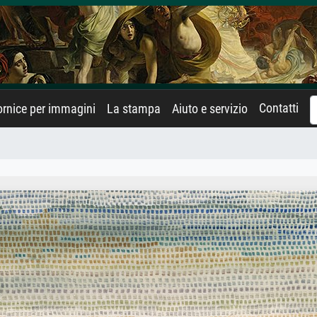
Contatti
rnice per immagini
La stampa
Aiuto e servizio