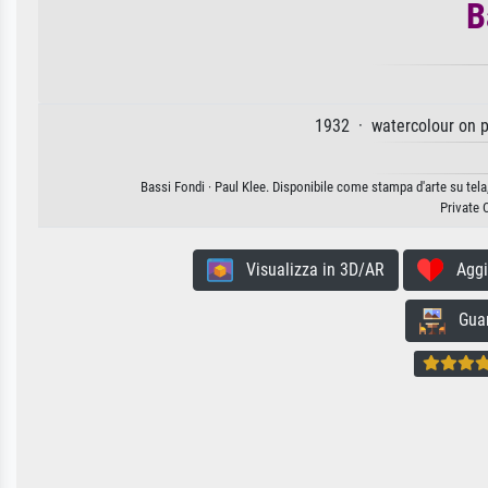
B
1932 · watercolour on 
Bassi Fondi · Paul Klee. Disponibile come stampa d'arte su tela
Private 
Visualizza in 3D/AR
Aggiun
Guard