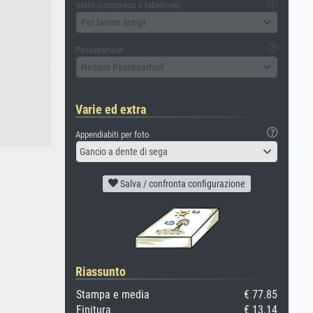
Vetro (compreso il tabellone)
Per favore scegli
Passepartout
Nessun Passepartout
Varie ed extra
Appendiabiti per foto
Gancio a dente di sega
Salva / confronta configurazione
Riassunto
Stampa e media
€ 77.85
Finitura
€ 13.14