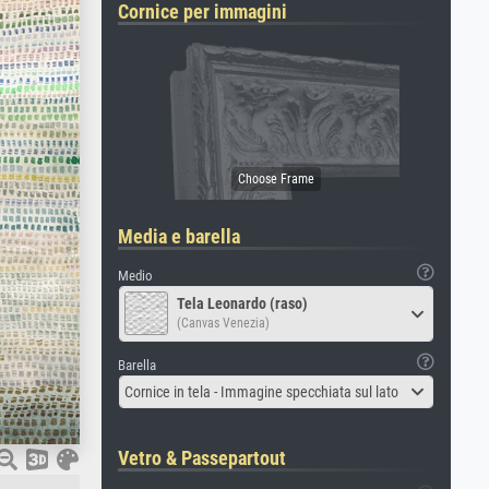
Cornice per immagini
Media e barella
Medio
Tela Leonardo (raso)
(Canvas Venezia)
Barella
Cornice in tela - Immagine specchiata sul lato
Vetro & Passepartout