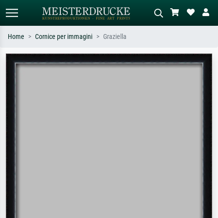
Home
Cornice per immagini
Graziella
Ricerca standard
Ricerca immagini AI
Cerca per artista, titolo o stile – es.
Descrivi la scena – es. prato verde,
Monet, Notte stellata,
astratto con molto rosso, dipinto a
Impressionismo, onda di Hokusai,
olio scuro, nudo in piedi vicino a un
nudo.
albero.