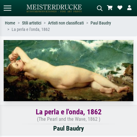
Home
Stili artistici
Artisti non classificati
Paul Baudry
La perla e l'onda, 1862
Ricerca standard
Ricerca immagini AI
Cerca per artista, titolo o stile – es.
Descrivi la scena – es. prato verde,
Monet, Notte stellata,
astratto con molto rosso, dipinto a
Impressionismo, onda di Hokusai,
olio scuro, nudo in piedi vicino a un
nudo.
albero.
La perla e l'onda, 1862
(The Pearl and the Wave, 1862 )
Paul Baudry