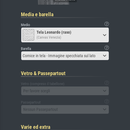
Media e barella
Medio
Tela Leonardo (raso)
(Canvas Venezia)
Barella
Cornice in tela - Immagine specchiata sul lato
Vetro & Passepartout
Vetro (compreso il tabellone)
Per favore scegli
Passepartout
Nessun Passepartout
Varie ed extra