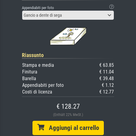
Appendiabiti per foto
Gancio a dente di sega
Riassunto
Stampa e media
€ 63.85
Finitura
€ 11.04
Barella
€ 39.48
Appendiabiti per foto
€ 1.12
Costi di licenza
€ 12.77
€ 128.27
(Enthält 22% MwSt.)
Aggiungi al carrello