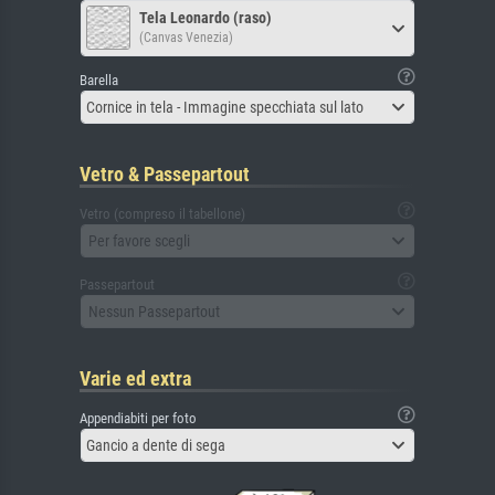
Tela Leonardo (raso)
(Canvas Venezia)
Barella
Cornice in tela - Immagine specchiata sul lato
Vetro & Passepartout
Vetro (compreso il tabellone)
Per favore scegli
Passepartout
Nessun Passepartout
Varie ed extra
Appendiabiti per foto
Gancio a dente di sega