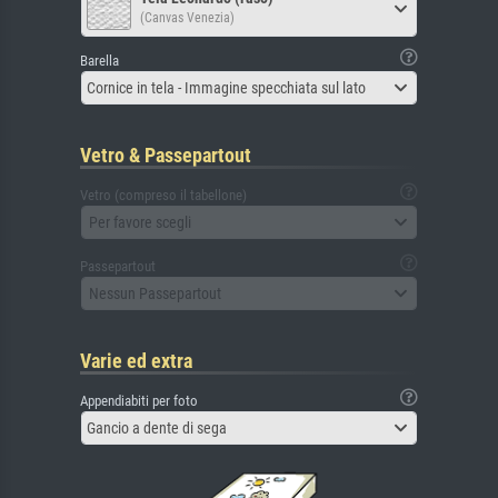
(Canvas Venezia)
Barella
Cornice in tela - Immagine specchiata sul lato
Vetro & Passepartout
Vetro (compreso il tabellone)
Per favore scegli
Passepartout
Nessun Passepartout
Varie ed extra
Appendiabiti per foto
Gancio a dente di sega