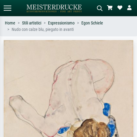
Home
Stili artistici
Espressionismo
Egon Schiele
Nudo con calze blu, piegato in avanti
Ricerca standard
Ricerca immagini AI
Cerca per artista, titolo o stile – es.
Descrivi la scena – es. prato verde,
Monet, Notte stellata,
astratto con molto rosso, dipinto a
Impressionismo, onda di Hokusai,
olio scuro, nudo in piedi vicino a un
nudo.
albero.