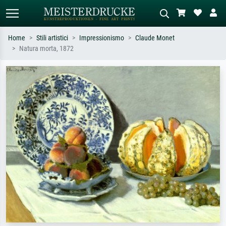
Home
Stili artistici
Impressionismo
Claude Monet
Natura morta, 1872
Ricerca standard
Ricerca immagini AI
Cerca per artista, titolo o stile – es.
Descrivi la scena – es. prato verde,
Monet, Notte stellata,
astratto con molto rosso, dipinto a
Impressionismo, onda di Hokusai,
olio scuro, nudo in piedi vicino a un
nudo.
albero.