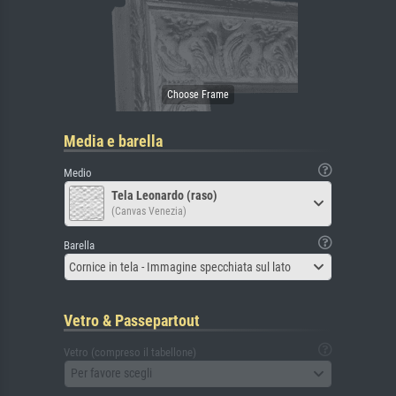
Media e barella
Medio
Tela Leonardo (raso)
(Canvas Venezia)
Barella
Cornice in tela - Immagine specchiata sul lato
Vetro & Passepartout
Vetro (compreso il tabellone)
Per favore scegli