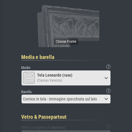
Media e barella
Medio
Tela Leonardo (raso)
(Canvas Venezia)
Barella
Cornice in tela - Immagine specchiata sul lato
Vetro & Passepartout
Vetro (compreso il tabellone)