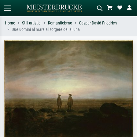
Home
Stili artistici
Romanticismo
Caspar David Friedrich
Due uomini al mare al sorgere della luna
Ricerca standard
Ricerca immagini AI
Cerca per artista, titolo o stile – es.
Descrivi la scena – es. prato verde,
Monet, Notte stellata,
astratto con molto rosso, dipinto a
Impressionismo, onda di Hokusai,
olio scuro, nudo in piedi vicino a un
nudo.
albero.