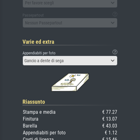
Per favore scegli
Passepartout
Nessun Passepartout
Varie ed extra
Appendiabiti per foto
Gancio a dente di sega
Riassunto
Stampa e media
€ 77.27
Finitura
€ 13.07
Barella
€ 43.03
Appendiabiti per foto
€ 1.12
Costi di licenza
€ 15.46