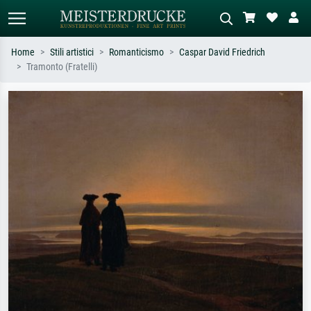
Home
Stili artistici
Romanticismo
Caspar David Friedrich
Tramonto (Fratelli)
Ricerca standard
Ricerca immagini AI
Cerca per artista, titolo o stile – es.
Descrivi la scena – es. prato verde,
Monet, Notte stellata,
astratto con molto rosso, dipinto a
Impressionismo, onda di Hokusai,
olio scuro, nudo in piedi vicino a un
nudo.
albero.