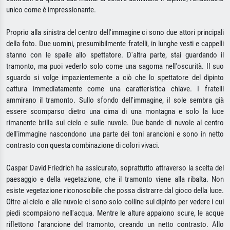
unico come è impressionante.
Proprio alla sinistra del centro dell'immagine ci sono due attori principali
della foto. Due uomini, presumibilmente fratelli, in lunghe vesti e cappelli
stanno con le spalle allo spettatore. D'altra parte, stai guardando il
tramonto, ma puoi vederlo solo come una sagoma nell'oscurità. Il suo
sguardo si volge impazientemente a ciò che lo spettatore del dipinto
cattura immediatamente come una caratteristica chiave. I fratelli
ammirano il tramonto. Sullo sfondo dell'immagine, il sole sembra già
essere scomparso dietro una cima di una montagna e solo la luce
rimanente brilla sul cielo e sulle nuvole. Due bande di nuvole al centro
dell'immagine nascondono una parte dei toni arancioni e sono in netto
contrasto con questa combinazione di colori vivaci.
Caspar David Friedrich ha assicurato, soprattutto attraverso la scelta del
paesaggio e della vegetazione, che il tramonto viene alla ribalta. Non
esiste vegetazione riconoscibile che possa distrarre dal gioco della luce.
Oltre al cielo e alle nuvole ci sono solo colline sul dipinto per vedere i cui
piedi scompaiono nell'acqua. Mentre le alture appaiono scure, le acque
riflettono l'arancione del tramonto, creando un netto contrasto. Allo