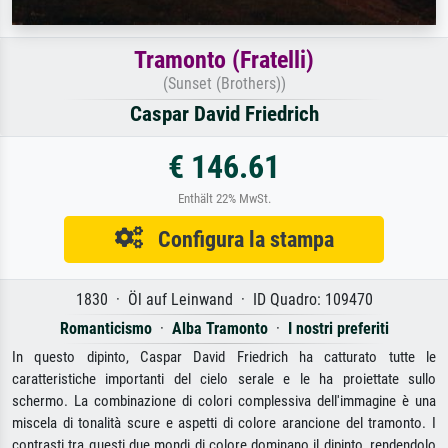
Tramonto (Fratelli)
(Sunset (Brothers))
Caspar David Friedrich
€ 146.61
Enthält 22% MwSt.
Configura la stampa
1830 · Öl auf Leinwand · ID Quadro: 109470
Romanticismo
·
Alba Tramonto
·
I nostri preferiti
In questo dipinto, Caspar David Friedrich ha catturato tutte le
caratteristiche importanti del cielo serale e le ha proiettate sullo
schermo. La combinazione di colori complessiva dell'immagine è una
miscela di tonalità scure e aspetti di colore arancione del tramonto. I
contrasti tra questi due mondi di colore dominano il dipinto, rendendolo