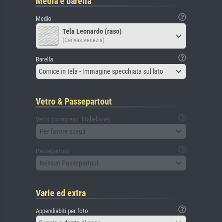
Media e barella
Medio
Tela Leonardo (raso)
(Canvas Venezia)
Barella
Cornice in tela - Immagine specchiata sul lato
Vetro & Passepartout
Vetro (compreso il tabellone)
Per favore scegli
Passepartout
Nessun Passepartout
Varie ed extra
Appendiabiti per foto