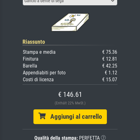
Gancio a dente di sega
Riassunto
Stampa e media
€ 75.36
Finitura
€ 12.81
Barella
€ 42.25
Appendiabiti per foto
€ 1.12
Costi di licenza
€ 15.07
€ 146.61
(Enthält 22% MwSt.)
Aggiungi al carrello
Qualità della stampa:
PERFETTA