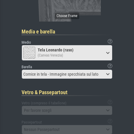
Media e barella
Medio
Tela Leonardo (raso)
(Canvas Venezia)
Barella
Cornice in tela - Immagine specchiata sul lato
Vetro & Passepartout
Vetro (compreso il tabellone)
Per favore scegli
Passepartout
Nessun Passepartout