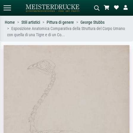
Home
Stili artistici
Pittura di genere
George Stubbs
Esposizione Anatomica Comparativa della Struttura del Corpo Umano
Ricerca standard
Ricerca immagini AI
con quella di una Tigre e di un Co...
Cerca per artista, titolo o stile – es.
Descrivi la scena – es. prato verde,
Monet, Notte stellata,
astratto con molto rosso, dipinto a
Impressionismo, onda di Hokusai,
olio scuro, nudo in piedi vicino a un
nudo.
albero.