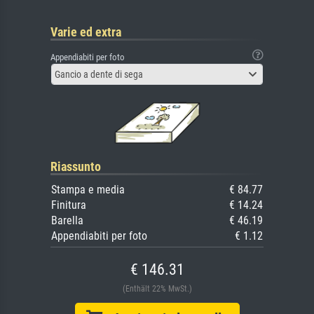
Varie ed extra
Appendiabiti per foto
Gancio a dente di sega
Riassunto
Stampa e media
€ 84.77
Finitura
€ 14.24
Barella
€ 46.19
Appendiabiti per foto
€ 1.12
€ 146.31
(Enthält 22% MwSt.)