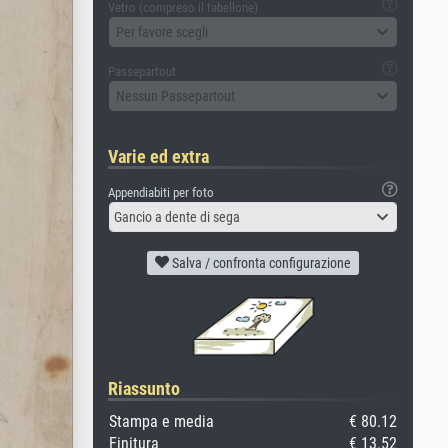
Vetro (compreso il tabellone)
Per favore scegli
Passepartout
Nessun Passepartout
Varie ed extra
Appendiabiti per foto
Gancio a dente di sega
Salva / confronta configurazione
Riassunto
Stampa e media
€ 80.12
Finitura
€ 13.52