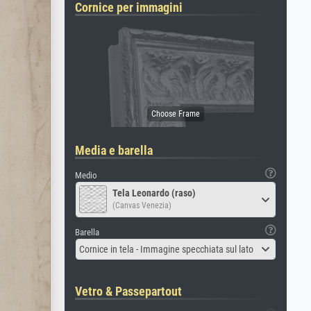
Cornice per immagini
Media e barella
Medio
Tela Leonardo (raso)
(Canvas Venezia)
Barella
Cornice in tela - Immagine specchiata sul lato
Vetro & Passepartout