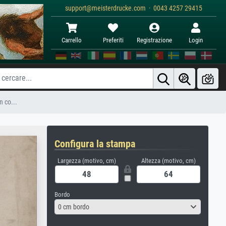
support@meisterdrucke.com · 0043 4257 29415
Carrello
Preferiti
Registrazione
Login
n co...
Configura la stampa
Largezza (motivo, cm)
Altezza (motivo, cm)
Bordo
0 cm bordo