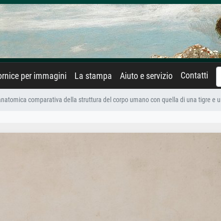
Contatti
rnice per immagini
La stampa
Aiuto e servizio
natomica comparativa della struttura del corpo umano con quella di una tigre e u