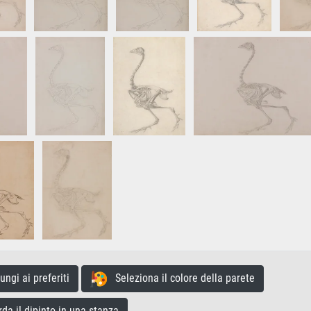
gi ai preferiti
Seleziona il colore della parete
a il dipinto in una stanza