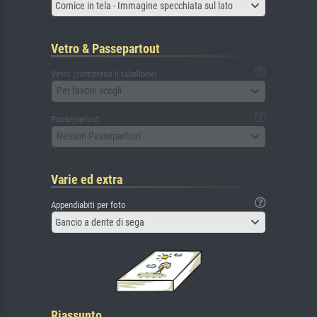
Cornice in tela - Immagine specchiata sul lato
Vetro & Passepartout
Vetro (compreso il tabellone)
Per favore scegli
Passepartout
Nessun Passepartout
Varie ed extra
Appendiabiti per foto
Gancio a dente di sega
Riassunto