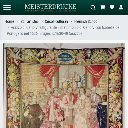
Home
Stili artistici
Circoli culturali
Flemish School
Arazzo di Carlo V raffigurante il matrimonio di Carlo V con Isabella del
Ricerca standard
Ricerca immagini AI
Portogallo nel 1526, Bruges, c.1630-40 (arazzo)
Cerca per artista, titolo o stile – es.
Descrivi la scena – es. prato verde,
Monet, Notte stellata,
astratto con molto rosso, dipinto a
Impressionismo, onda di Hokusai,
olio scuro, nudo in piedi vicino a un
nudo.
albero.