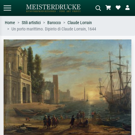
Home
Stili artistici
Barocco
Claude Lorrain
Un porto marittimo. Dipinto di Claude Lorrain, 1644
Ricerca standard
Ricerca immagini AI
Cerca per artista, titolo o stile – es.
Descrivi la scena – es. prato verde,
Monet, Notte stellata,
astratto con molto rosso, dipinto a
Impressionismo, onda di Hokusai,
olio scuro, nudo in piedi vicino a un
nudo.
albero.