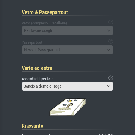
Vetro & Passepartout
Vetro (compreso il tabellone)
Per favore scegli
Passepartout
Nessun Passepartout
Varie ed extra
Appendiabiti per foto
Gancio a dente di sega
Riassunto