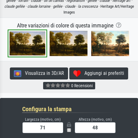
gellee ·
lorrain ·
claude ·
oil on canvas ·
regionalism ·
gellee ·
claude ·
heritage art ·
claude gellée ·
claude lorraine ·
gellée ·
claude ·
la crescenza
· Heritage Art/Heritage
Images
Altre variazioni di colore di questa immagine
Visualizza in 3D/AR
Aggiungi ai preferiti
0 Recensioni
Configura la stampa
Largezza (motivo, cm)
Altezza (motivo, cm)