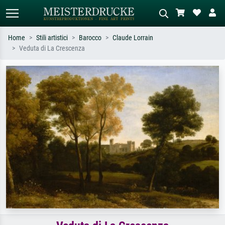
Home
Stili artistici
Barocco
Claude Lorrain
Veduta di La Crescenza
Ricerca standard
Ricerca immagini AI
Cerca per artista, titolo o stile – es.
Descrivi la scena – es. prato verde,
Monet, Notte stellata,
astratto con molto rosso, dipinto a
Impressionismo, onda di Hokusai,
olio scuro, nudo in piedi vicino a un
nudo.
albero.