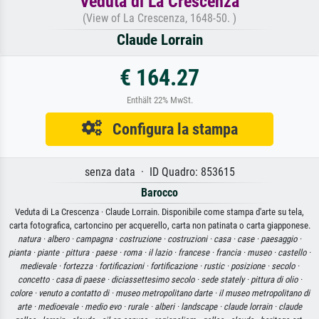
Veduta di La Crescenza
(View of La Crescenza, 1648-50. )
Claude Lorrain
€ 164.27
Enthält 22% MwSt.
Configura la stampa
senza data · ID Quadro: 853615
Barocco
Veduta di La Crescenza · Claude Lorrain. Disponibile come stampa d'arte su tela,
carta fotografica, cartoncino per acquerello, carta non patinata o carta giapponese.
natura ·
albero ·
campagna ·
costruzione ·
costruzioni ·
casa ·
case ·
paesaggio ·
pianta ·
piante ·
pittura ·
paese ·
roma ·
il lazio ·
francese ·
francia ·
museo ·
castello ·
medievale ·
fortezza ·
fortificazioni ·
fortificazione ·
rustic ·
posizione ·
secolo ·
concetto ·
casa di paese ·
diciassettesimo secolo ·
sede stately ·
pittura di olio ·
colore ·
venuto a contatto di ·
museo metropolitano darte ·
il museo metropolitano di
arte ·
medioevale ·
medio evo ·
rurale ·
alberi ·
landscape ·
claude lorrain ·
claude