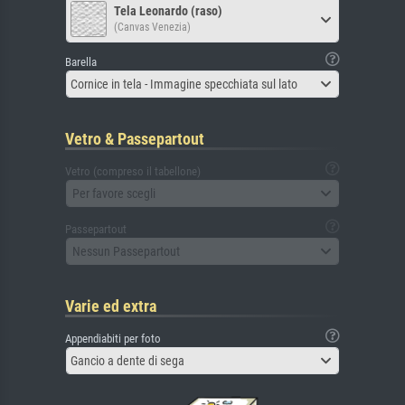
Tela Leonardo (raso)
(Canvas Venezia)
Barella
Cornice in tela - Immagine specchiata sul lato
Vetro & Passepartout
Vetro (compreso il tabellone)
Per favore scegli
Passepartout
Nessun Passepartout
Varie ed extra
Appendiabiti per foto
Gancio a dente di sega