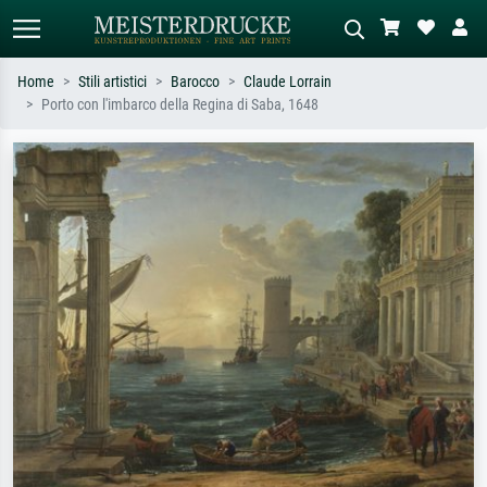
Home
Stili artistici
Barocco
Claude Lorrain
Porto con l'imbarco della Regina di Saba, 1648
Ricerca standard
Ricerca immagini AI
Cerca per artista, titolo o stile – es.
Descrivi la scena – es. prato verde,
Monet, Notte stellata,
astratto con molto rosso, dipinto a
Impressionismo, onda di Hokusai,
olio scuro, nudo in piedi vicino a un
nudo.
albero.