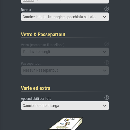
Barella
Cornice in tela - Immagine specchiata sul lato
Vetro & Passepartout
Vetro (compreso il tabellone)
Per favore scegli
Passepartout
Nessun Passepartout
Varie ed extra
Appendiabiti per foto
Gancio a dente di sega