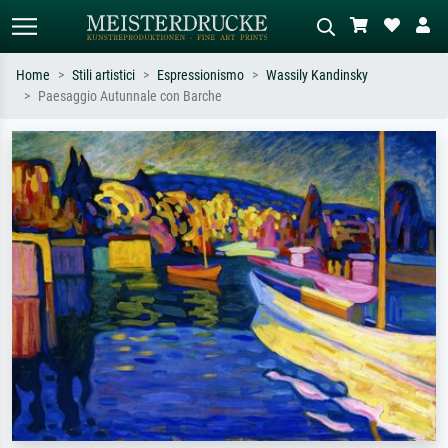
Home
Stili artistici
Espressionismo
Wassily Kandinsky
Paesaggio Autunnale con Barche
Ricerca standard
Ricerca immagini AI
Cerca per artista, titolo o stile – es.
Descrivi la scena – es. prato verde,
Monet, Notte stellata,
astratto con molto rosso, dipinto a
Impressionismo, onda di Hokusai,
olio scuro, nudo in piedi vicino a un
nudo.
albero.