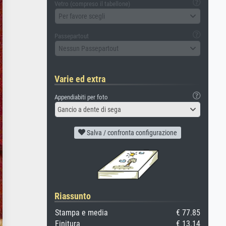
Vetro (compreso il tabellone)
Per favore scegli
Passepartout
Nessun Passepartout
Varie ed extra
Appendiabiti per foto
Gancio a dente di sega
Salva / confronta configurazione
Riassunto
Stampa e media
€ 77.85
Finitura
€ 13.14