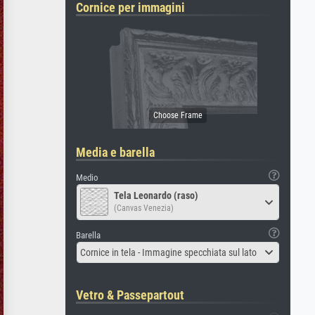
Cornice per immagini
Media e barella
Medio
Tela Leonardo (raso)
(Canvas Venezia)
Barella
Cornice in tela - Immagine specchiata sul lato
Vetro & Passepartout