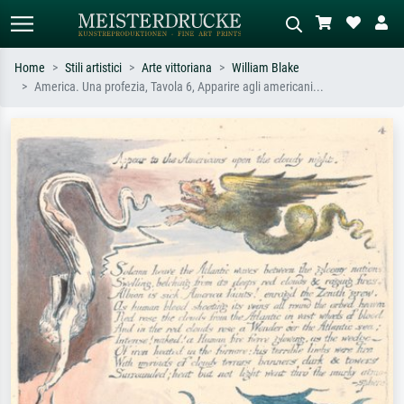
Home
Stili artistici
Arte vittoriana
William Blake
America. Una profezia, Tavola 6, Apparire agli americani...
Ricerca standard
Ricerca immagini AI
Cerca per artista, titolo o stile – es.
Descrivi la scena – es. prato verde,
Monet, Notte stellata,
astratto con molto rosso, dipinto a
Impressionismo, onda di Hokusai,
olio scuro, nudo in piedi vicino a un
nudo.
albero.