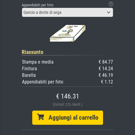
Appendiabiti per foto
Gancio a dente di sega
Riassunto
Stampa e media
€ 84.77
Finitura
€ 14.24
Barella
€ 46.19
Appendiabiti per foto
€ 1.12
€ 146.31
(Enthält 22% MwSt.)
Aggiungi al carrello