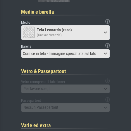
Media e barella
Medio
Tela Leonardo (raso)
(Canvas Venezia)
Barella
Cornice in tela - Immagine specchiata sul lato
Vetro & Passepartout
Vetro (compreso il tabellone)
Per favore scegli
Passepartout
Nessun Passepartout
Varie ed extra