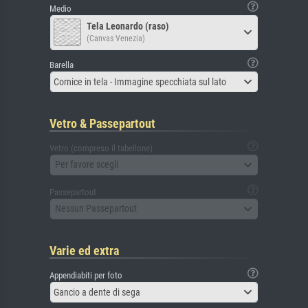
Medio
Tela Leonardo (raso)
(Canvas Venezia)
Barella
Cornice in tela - Immagine specchiata sul lato
Vetro & Passepartout
Vetro (compreso il tabellone)
Per favore scegli
Passepartout
Nessun Passepartout
Varie ed extra
Appendiabiti per foto
Gancio a dente di sega