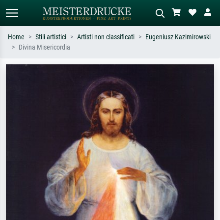
Home
Stili artistici
Artisti non classificati
Eugeniusz Kazimirowski
Divina Misericordia
Ricerca standard
Ricerca immagini AI
Cerca per artista, titolo o stile – es.
Descrivi la scena – es. prato verde,
Monet, Notte stellata,
astratto con molto rosso, dipinto a
Impressionismo, onda di Hokusai,
olio scuro, nudo in piedi vicino a un
nudo.
albero.