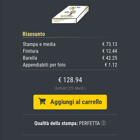
Riassunto
Stampa e media
€ 73.13
Finitura
€ 12.44
Barella
€ 42.25
Appendiabiti per foto
€ 1.12
€ 128.94
(Enthält 22% MwSt.)
Aggiungi al carrello
Qualità della stampa:
PERFETTA