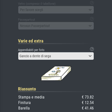
Vetro (compreso il tabellone)
Per favore scegli
Passepartout
Nessun Passepartout
Varie ed extra
Appendiabiti per foto
Gancio a dente di sega
Riassunto
Stampa e media
€ 73.82
Finitura
€ 12.54
Barella
€ 41.46