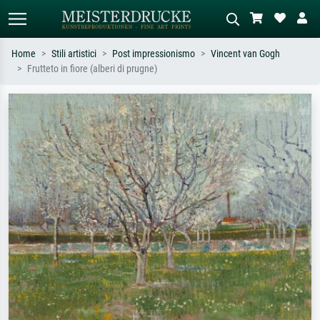
Home
Stili artistici
Post impressionismo
Vincent van Gogh
Frutteto in fiore (alberi di prugne)
Ricerca standard
Ricerca immagini AI
Cerca per artista, titolo o stile – es.
Descrivi la scena – es. prato verde,
Monet, Notte stellata,
astratto con molto rosso, dipinto a
Impressionismo, onda di Hokusai,
olio scuro, nudo in piedi vicino a un
nudo.
albero.