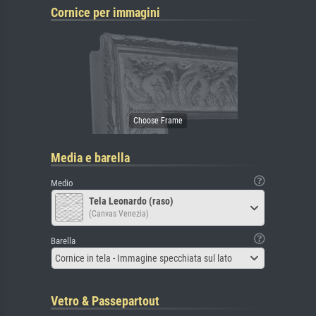
Cornice per immagini
Media e barella
Medio
Tela Leonardo (raso)
(Canvas Venezia)
Barella
Cornice in tela - Immagine specchiata sul lato
Vetro & Passepartout