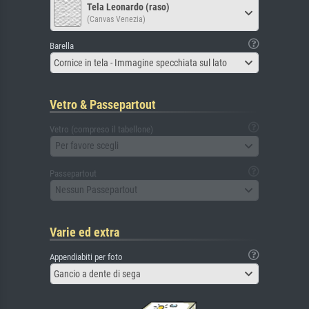
Tela Leonardo (raso)
(Canvas Venezia)
Barella
Cornice in tela - Immagine specchiata sul lato
Vetro & Passepartout
Vetro (compreso il tabellone)
Per favore scegli
Passepartout
Nessun Passepartout
Varie ed extra
Appendiabiti per foto
Gancio a dente di sega