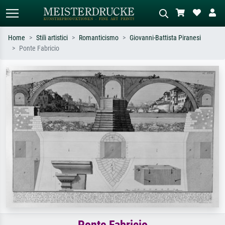
Home
Stili artistici
Romanticismo
Giovanni-Battista Piranesi
Ponte Fabricio
Ricerca standard
Ricerca immagini AI
Cerca per artista, titolo o stile – es.
Descrivi la scena – es. prato verde,
Monet, Notte stellata,
astratto con molto rosso, dipinto a
Impressionismo, onda di Hokusai,
olio scuro, nudo in piedi vicino a un
nudo.
albero.
Ponte Fabricio