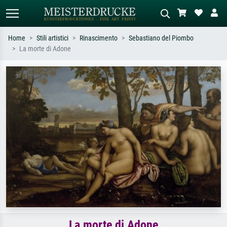
Home
Stili artistici
Rinascimento
Sebastiano del Piombo
La morte di Adone
Ricerca standard
Ricerca immagini AI
Cerca per artista, titolo o stile – es.
Descrivi la scena – es. prato verde,
Monet, Notte stellata,
astratto con molto rosso, dipinto a
Impressionismo, onda di Hokusai,
olio scuro, nudo in piedi vicino a un
nudo.
albero.
La morte di Adone