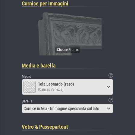
Cornice per immagini
Media e barella
Medio
Tela Leonardo (raso)
(Canvas Venezia)
Barella
Cornice in tela - Immagine specchiata sul lato
Vetro & Passepartout