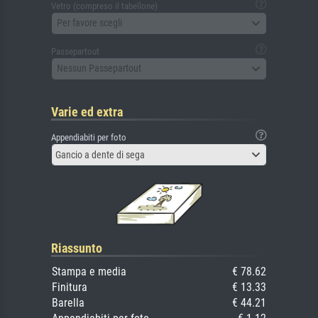
Vetro (compreso il tabellone)
Per favore scegli
Passepartout
Nessun Passepartout
Varie ed extra
Appendiabiti per foto
Gancio a dente di sega
Riassunto
Stampa e media
€ 78.62
Finitura
€ 13.33
Barella
€ 44.21