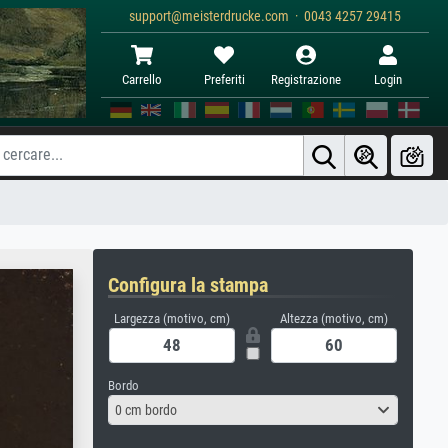
support@meisterdrucke.com · 0043 4257 29415
Carrello
Preferiti
Registrazione
Login
Configura la stampa
Largezza (motivo, cm)
Altezza (motivo, cm)
Bordo
0 cm bordo