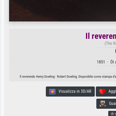
Il rever
(The R
1851 · Öl 
Il reverendo Henry Dowling · Robert Dowling. Disponibile come stampa d'ar
Visualizza in 3D/AR
Aggiun
Guard