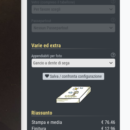
Vetro (compreso il tabellone)
Per favore scegli
Passepartout
Nessun Passepartout
Varie ed extra
Appendiabiti per foto
Gancio a dente di sega
Salva / confronta configurazione
Riassunto
Stampa e media
€ 76.46
Finitura
€ 12.96