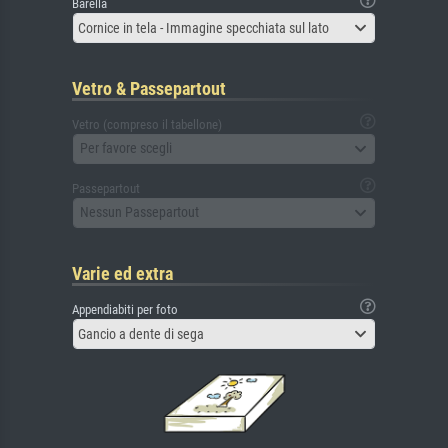
Barella
Cornice in tela - Immagine specchiata sul lato
Vetro & Passepartout
Vetro (compreso il tabellone)
Per favore scegli
Passepartout
Nessun Passepartout
Varie ed extra
Appendiabiti per foto
Gancio a dente di sega