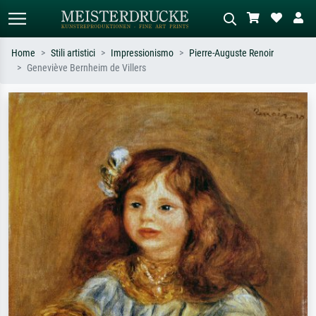
Home
Stili artistici
Impressionismo
Pierre-Auguste Renoir
Geneviève Bernheim de Villers
Ricerca standard
Ricerca immagini AI
Cerca per artista, titolo o stile – es.
Descrivi la scena – es. prato verde,
Monet, Notte stellata,
astratto con molto rosso, dipinto a
Impressionismo, onda di Hokusai,
olio scuro, nudo in piedi vicino a un
nudo.
albero.