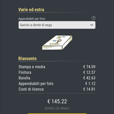
Varie ed extra
Appendiabiti per foto
Gancio a dente di sega
Riassunto
Stampa e media
€ 74.09
Finitura
€ 12.57
Barella
€ 42.63
Appendiabiti per foto
€ 1.12
Costi di licenza
€ 14.81
€ 145.22
(Enthält 22% MwSt.)