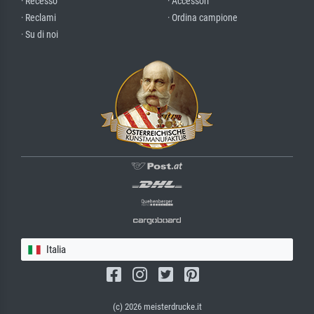
· Recesso
· Accessori
· Reclami
· Ordina campione
· Su di noi
Italia
(c) 2026 meisterdrucke.it