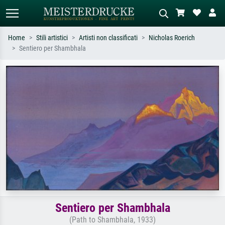
Home
Stili artistici
Artisti non classificati
Nicholas Roerich
Sentiero per Shambhala
Ricerca standard
Ricerca immagini AI
Cerca per artista, titolo o stile – es.
Descrivi la scena – es. prato verde,
Monet, Notte stellata,
astratto con molto rosso, dipinto a
Impressionismo, onda di Hokusai,
olio scuro, nudo in piedi vicino a un
nudo.
albero.
Sentiero per Shambhala
(Path to Shambhala, 1933)