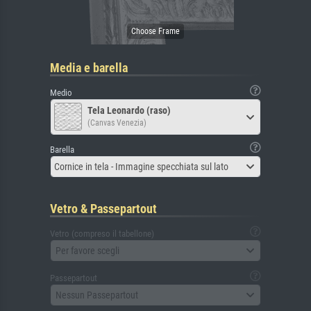
Media e barella
Medio
Tela Leonardo (raso)
(Canvas Venezia)
Barella
Cornice in tela - Immagine specchiata sul lato
Vetro & Passepartout
Vetro (compreso il tabellone)
Per favore scegli
Passepartout
Nessun Passepartout