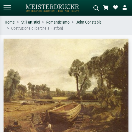
Home
Stili artistici
Romanticismo
John Constable
Costruzione di barche a Flatford
Ricerca standard
Ricerca immagini AI
Cerca per artista, titolo o stile – es.
Descrivi la scena – es. prato verde,
Monet, Notte stellata,
astratto con molto rosso, dipinto a
Impressionismo, onda di Hokusai,
olio scuro, nudo in piedi vicino a un
nudo.
albero.