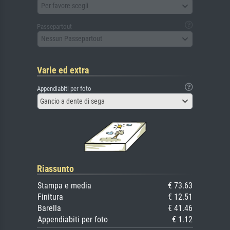
Per favore scegli
Passepartout
Nessun Passepartout
Varie ed extra
Appendiabiti per foto
Gancio a dente di sega
Riassunto
Stampa e media
€ 73.63
Finitura
€ 12.51
Barella
€ 41.46
Appendiabiti per foto
€ 1.12