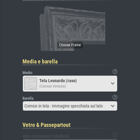
Media e barella
Medio
Tela Leonardo (raso)
(Canvas Venezia)
Barella
Cornice in tela - Immagine specchiata sul lato
Vetro & Passepartout
Vetro (compreso il tabellone)