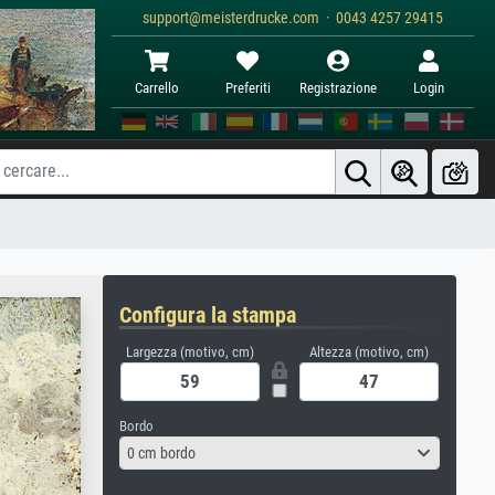
support@meisterdrucke.com · 0043 4257 29415
Carrello
Preferiti
Registrazione
Login
Configura la stampa
Largezza (motivo, cm)
Altezza (motivo, cm)
Bordo
0 cm bordo