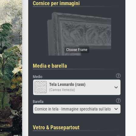
Cornice per immagini
Media e barella
Medio
Tela Leonardo (raso)
(Canvas Venezia)
Barella
Cornice in tela - Immagine specchiata sul lato
Vetro & Passepartout