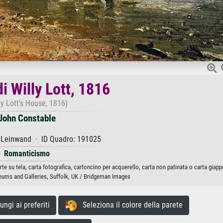
i Willy Lott, 1816
ly Lott's House, 1816)
John Constable
 Leinwand · ID Quadro: 191025
Romanticismo
te su tela, carta fotografica, cartoncino per acquerello, carta non patinata o carta giap
ums and Galleries, Suffolk, UK / Bridgeman Images
gi ai preferiti
Seleziona il colore della parete