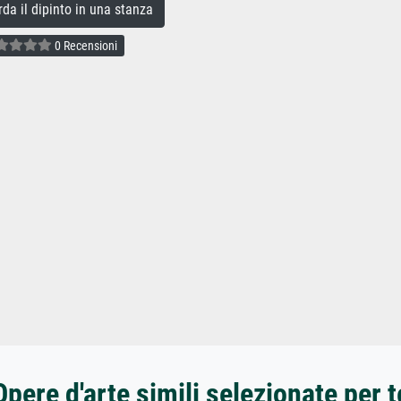
a il dipinto in una stanza
0 Recensioni
Opere d'arte simili selezionate per t