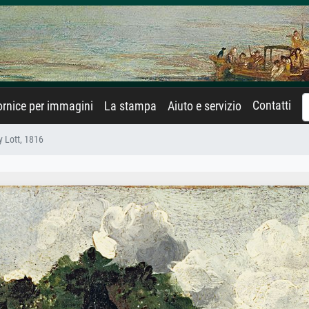
Contatti
rnice per immagini
La stampa
Aiuto e servizio
y Lott, 1816