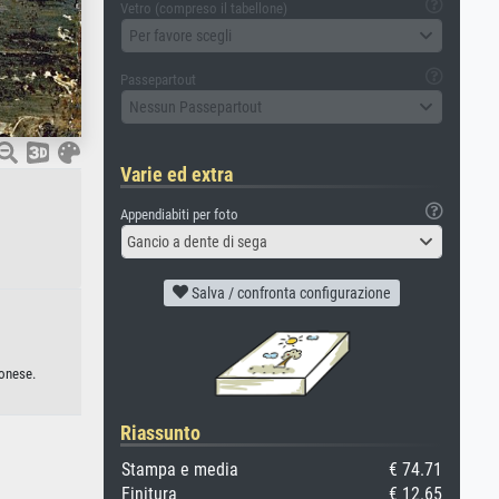
Vetro (compreso il tabellone)
Per favore scegli
Passepartout
Nessun Passepartout
Varie ed extra
Appendiabiti per foto
Gancio a dente di sega
Salva / confronta configurazione
ponese.
Riassunto
Stampa e media
€ 74.71
Finitura
€ 12.65