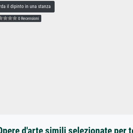
a il dipinto in una stanza
0 Recensioni
Opere d'arte simili selezionate per t