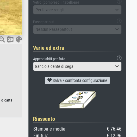
Vetro (compreso il tabellone)
Per favore scegli
Passepartout
Nessun Passepartout
Varie ed extra
Appendiabiti per foto
Gancio a dente di sega
Salva / confronta configurazione
a o carta
Riassunto
Stampa e media
€ 76.46
Finitura
€ 12.96