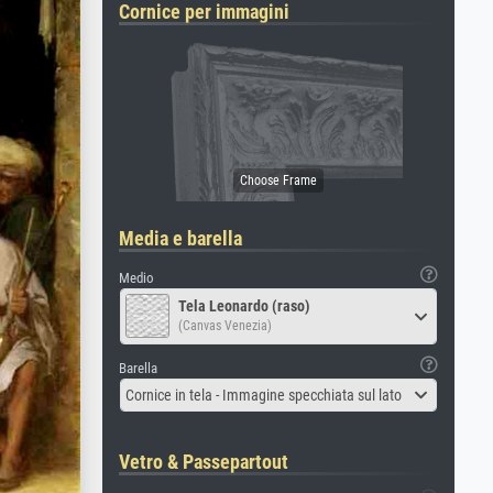
Cornice per immagini
Media e barella
Medio
Tela Leonardo (raso)
(Canvas Venezia)
Barella
Cornice in tela - Immagine specchiata sul lato
Vetro & Passepartout