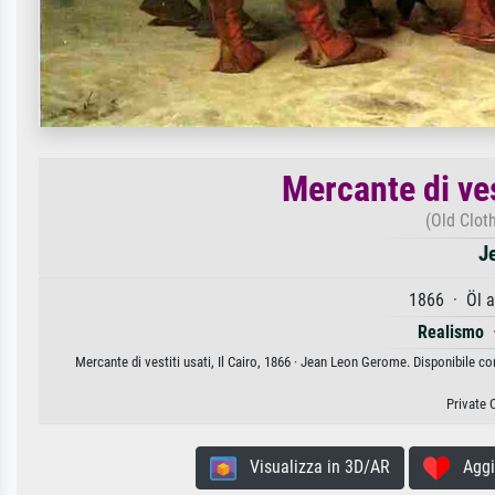
Mercante di vest
(Old Clot
J
1866 · Öl a
Realismo
Mercante di vestiti usati, Il Cairo, 1866 · Jean Leon Gerome. Disponibile co
Private 
Visualizza in 3D/AR
Aggiun