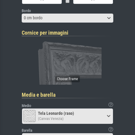
Bordo
0 cm bordo
Cornice per immagini
Media e barella
Medio
Tela Leonardo (raso)
(Canvas Venezia)
Barella