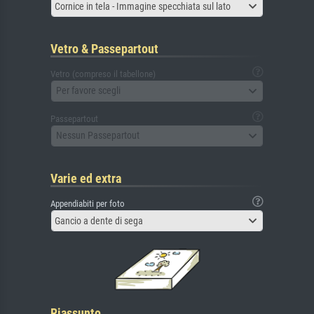
Cornice in tela - Immagine specchiata sul lato
Vetro & Passepartout
Vetro (compreso il tabellone)
Per favore scegli
Passepartout
Nessun Passepartout
Varie ed extra
Appendiabiti per foto
Gancio a dente di sega
Riassunto