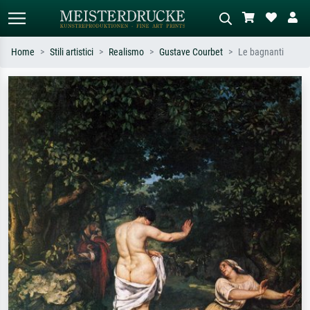
Home
Stili artistici
Realismo
Gustave Courbet
Le bagnanti
Ricerca standard
Ricerca immagini AI
Cerca per artista, titolo o stile – es.
Descrivi la scena – es. prato verde,
Monet, Notte stellata,
astratto con molto rosso, dipinto a
Impressionismo, onda di Hokusai,
olio scuro, nudo in piedi vicino a un
nudo.
albero.