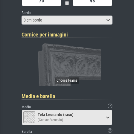
Bordo
0 cm bordo
Cornice per immagini
Media e barella
Medio
Tela Leonardo (raso)
(Canvas Venezia)
Barella