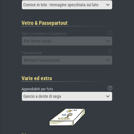
Cornice in tela - Immagine specchiata sul lato
Vetro & Passepartout
Vetro (compreso il tabellone)
Per favore scegli
Passepartout
Nessun Passepartout
Varie ed extra
Appendiabiti per foto
Gancio a dente di sega