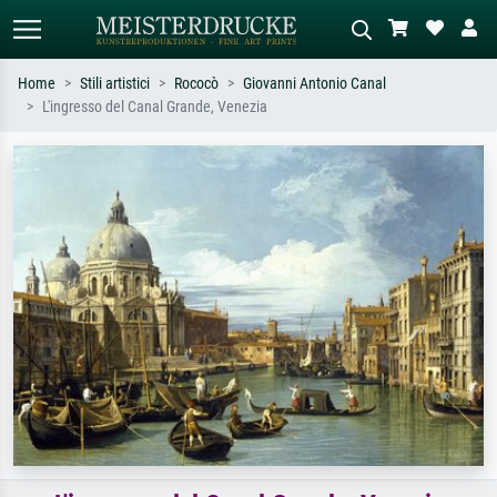
Home
Stili artistici
Rococò
Giovanni Antonio Canal
L'ingresso del Canal Grande, Venezia
Ricerca standard
Ricerca immagini AI
Cerca per artista, titolo o stile – es.
Descrivi la scena – es. prato verde,
Monet, Notte stellata,
astratto con molto rosso, dipinto a
Impressionismo, onda di Hokusai,
olio scuro, nudo in piedi vicino a un
nudo.
albero.