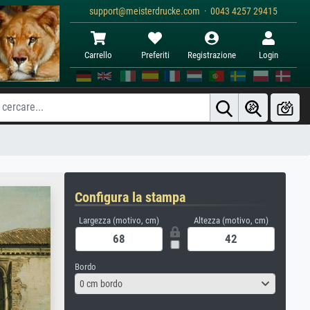
support@meisterdrucke.com · 0043 4257 29415
Carrello
Preferiti
Registrazione
Login
Configura la stampa
Largezza (motivo, cm)
Altezza (motivo, cm)
Bordo
0 cm bordo