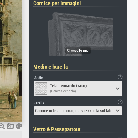
Cornice per immagini
Media e barella
Medio
Tela Leonardo (raso)
(Canvas Venezia)
Barella
Cornice in tela - Immagine specchiata sul lato
Vetro & Passepartout