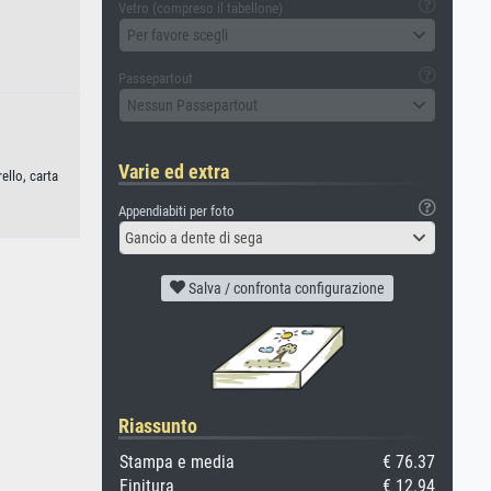
Vetro (compreso il tabellone)
Per favore scegli
Passepartout
Nessun Passepartout
Varie ed extra
ello, carta
Appendiabiti per foto
Gancio a dente di sega
Salva / confronta configurazione
Riassunto
Stampa e media
€ 76.37
Finitura
€ 12.94