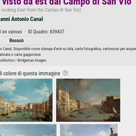
 visto da est dal Campo di San Vio
 looking East from the Campo di San Vio)
anni Antonio Canal
l on canvas · ID Quadro: 839437
Rococò
o Canal. Disponibile come stampa d'arte su tela, carta fotografica, cartoncino per acquer
atinata o carta giapponese.
Collection / Bridgeman Images
 di colore di questa immagine