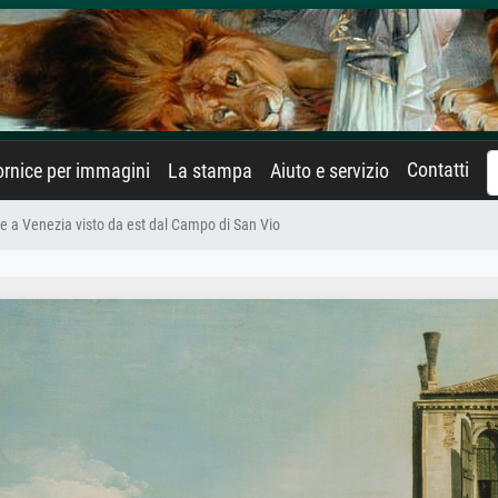
Contatti
rnice per immagini
La stampa
Aiuto e servizio
de a Venezia visto da est dal Campo di San Vio