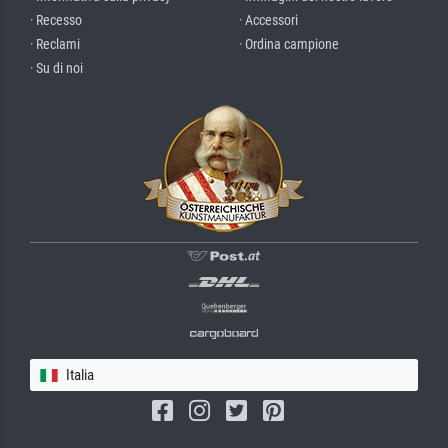
· Recesso
· Accessori
· Reclami
· Ordina campione
· Su di noi
Italia