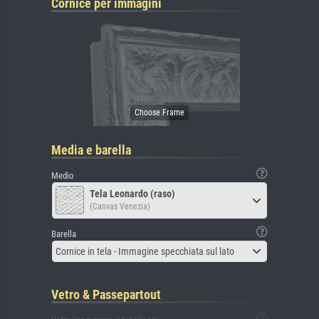
Cornice per immagini
Media e barella
Medio
Tela Leonardo (raso)
(Canvas Venezia)
Barella
Cornice in tela - Immagine specchiata sul lato
Vetro & Passepartout