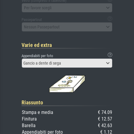
Vetro (compreso il tabellone)
Per favore scegli
Passepartout
Nessun Passepartout
Varie ed extra
Appendiabiti per foto
Gancio a dente di sega
Riassunto
Stampa e media
€ 74.09
Finitura
€ 12.57
Barella
€ 42.63
Appendiabiti per foto
€ 1.12