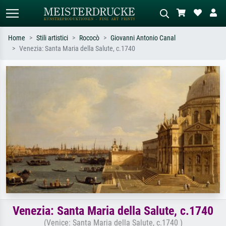
Home
Stili artistici
Rococò
Giovanni Antonio Canal
Venezia: Santa Maria della Salute, c.1740
Ricerca standard
Ricerca immagini AI
Cerca per artista, titolo o stile – es.
Descrivi la scena – es. prato verde,
Monet, Notte stellata,
astratto con molto rosso, dipinto a
Impressionismo, onda di Hokusai,
olio scuro, nudo in piedi vicino a un
nudo.
albero.
Venezia: Santa Maria della Salute, c.1740
(Venice: Santa Maria della Salute, c.1740 )