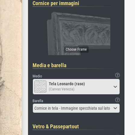
Cornice per immagini
Media e barella
Medio
Tela Leonardo (raso)
(Canvas Venezia)
Barella
Cornice in tela - Immagine specchiata sul lato
Vetro & Passepartout