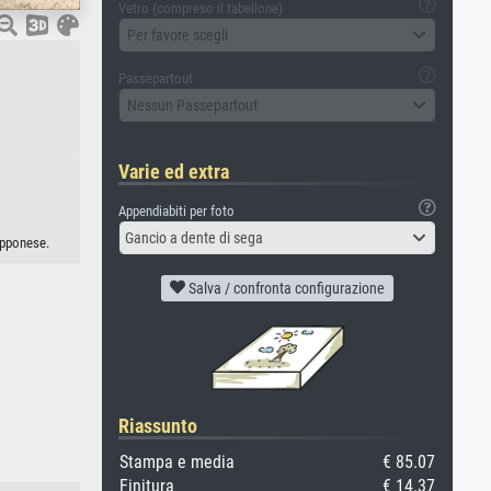
Vetro (compreso il tabellone)
Per favore scegli
Passepartout
Nessun Passepartout
Varie ed extra
Appendiabiti per foto
Gancio a dente di sega
apponese.
Salva / confronta configurazione
Riassunto
Stampa e media
€ 85.07
Finitura
€ 14.37