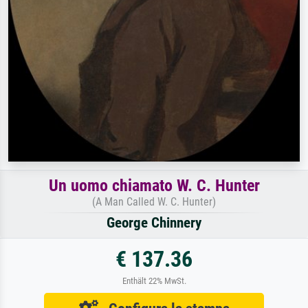
Un uomo chiamato W. C. Hunter
(A Man Called W. C. Hunter)
George Chinnery
€ 137.36
Enthält 22% MwSt.