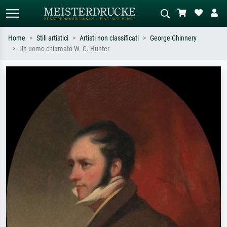
Home
Stili artistici
Artisti non classificati
George Chinnery
Un uomo chiamato W. C. Hunter
Ricerca standard
Ricerca immagini AI
Cerca per artista, titolo o stile – es.
Descrivi la scena – es. prato verde,
Monet, Notte stellata,
astratto con molto rosso, dipinto a
Impressionismo, onda di Hokusai,
olio scuro, nudo in piedi vicino a un
nudo.
albero.