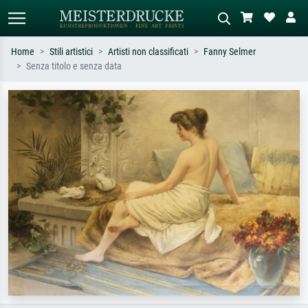
Home
Stili artistici
Artisti non classificati
Fanny Selmer
Senza titolo e senza data
Ricerca standard
Ricerca immagini AI
Cerca per artista, titolo o stile – es.
Descrivi la scena – es. prato verde,
Monet, Notte stellata,
astratto con molto rosso, dipinto a
Impressionismo, onda di Hokusai,
olio scuro, nudo in piedi vicino a un
nudo.
albero.