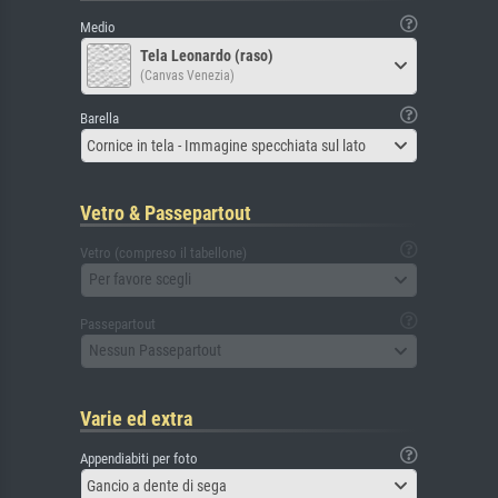
Medio
Tela Leonardo (raso)
(Canvas Venezia)
Barella
Cornice in tela - Immagine specchiata sul lato
Vetro & Passepartout
Vetro (compreso il tabellone)
Per favore scegli
Passepartout
Nessun Passepartout
Varie ed extra
Appendiabiti per foto
Gancio a dente di sega