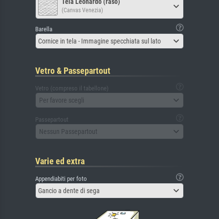
Tela Leonardo (raso)
(Canvas Venezia)
Barella
Cornice in tela - Immagine specchiata sul lato
Vetro & Passepartout
Vetro (compreso il tabellone)
Per favore scegli
Passepartout
Nessun Passepartout
Varie ed extra
Appendiabiti per foto
Gancio a dente di sega