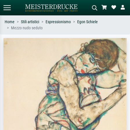
Home
Stili artistici
Espressionismo
Egon Schiele
Mezzo nudo seduto
Ricerca standard
Ricerca immagini AI
Cerca per artista, titolo o stile – es.
Descrivi la scena – es. prato verde,
Monet, Notte stellata,
astratto con molto rosso, dipinto a
Impressionismo, onda di Hokusai,
olio scuro, nudo in piedi vicino a un
nudo.
albero.