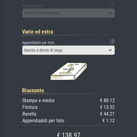
Passepartout
Nessun Passepartout
Varie ed extra
Appendiabiti per foto
Gancio a dente di sega
Riassunto
Stampa e media
€ 80.12
Finitura
€ 13.52
Barella
€ 44.21
Appendiabiti per foto
€ 1.12
€ 138.97