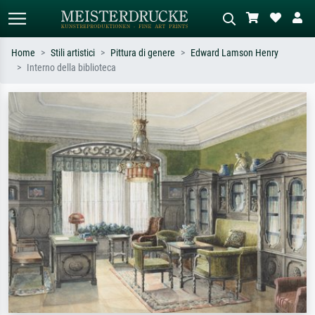
Home
Stili artistici
Pittura di genere
Edward Lamson Henry
Interno della biblioteca
Ricerca standard
Ricerca immagini AI
Cerca per artista, titolo o stile – es.
Descrivi la scena – es. prato verde,
Monet, Notte stellata,
astratto con molto rosso, dipinto a
Impressionismo, onda di Hokusai,
olio scuro, nudo in piedi vicino a un
nudo.
albero.