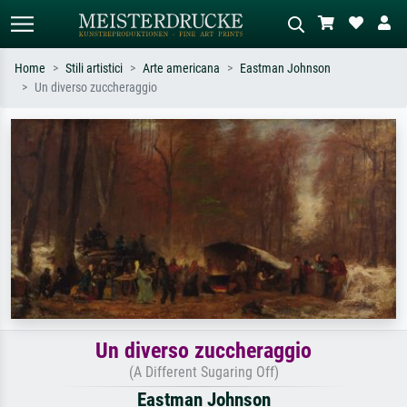
Home
Stili artistici
Arte americana
Eastman Johnson
Un diverso zuccheraggio
Ricerca standard
Ricerca immagini AI
Cerca per artista, titolo o stile – es.
Descrivi la scena – es. prato verde,
Monet, Notte stellata,
astratto con molto rosso, dipinto a
Impressionismo, onda di Hokusai,
olio scuro, nudo in piedi vicino a un
nudo.
albero.
Un diverso zuccheraggio
(A Different Sugaring Off)
Eastman Johnson