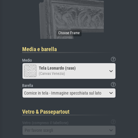
Media e barella
Medio
Tela Leonardo (raso)
(Canvas Venezia)
Barella
Cornice in tela - Immagine specchiata sul lato
Vetro & Passepartout
Vetro (compreso il tabellone)
Per favore scegli