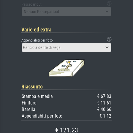
Passepartout
Nessun Passepartout
Varie ed extra
Appendiabiti per foto
Gancio a dente di sega
Riassunto
Stampa e media
€ 67.83
Finitura
€ 11.61
Barella
€ 40.66
Appendiabiti per foto
€ 1.12
€ 121.23