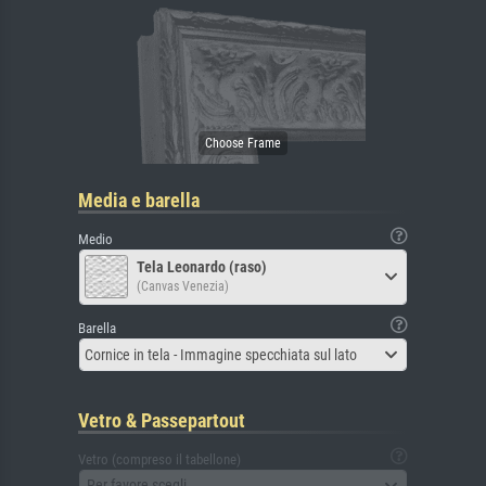
Media e barella
Medio
Tela Leonardo (raso)
(Canvas Venezia)
Barella
Cornice in tela - Immagine specchiata sul lato
Vetro & Passepartout
Vetro (compreso il tabellone)
Per favore scegli