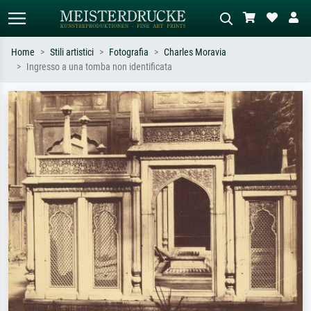
Home
Stili artistici
Fotografia
Charles Moravia
Ingresso a una tomba non identificata
Ricerca standard
Ricerca immagini AI
Cerca per artista, titolo o stile – es.
Descrivi la scena – es. prato verde,
Monet, Notte stellata,
astratto con molto rosso, dipinto a
Impressionismo, onda di Hokusai,
olio scuro, nudo in piedi vicino a un
nudo.
albero.