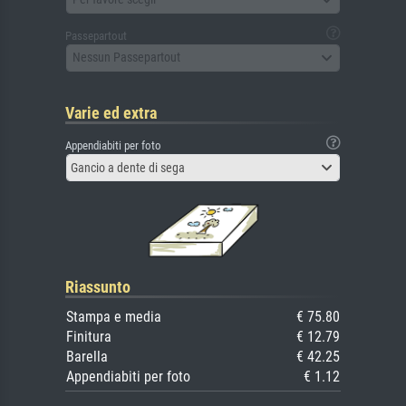
Passepartout
Nessun Passepartout
Varie ed extra
Appendiabiti per foto
Gancio a dente di sega
Riassunto
Stampa e media
€ 75.80
Finitura
€ 12.79
Barella
€ 42.25
Appendiabiti per foto
€ 1.12