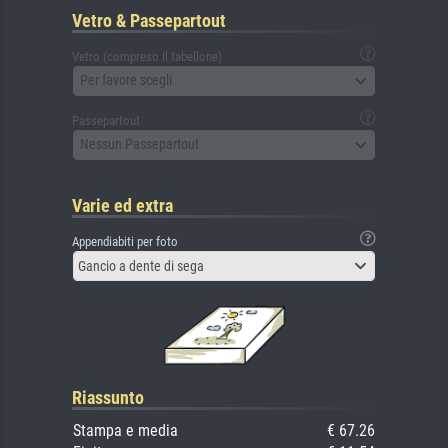
Vetro & Passepartout
Vetro (compreso il tabellone)
Per favore scegli
Passepartout
Nessun Passepartout
Varie ed extra
Appendiabiti per foto
Gancio a dente di sega
Riassunto
Stampa e media
€ 67.26