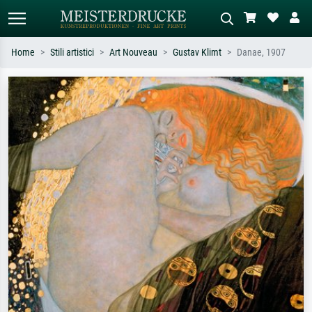
Home
Stili artistici
Art Nouveau
Gustav Klimt
Danae, 1907
Ricerca standard
Ricerca immagini AI
Cerca per artista, titolo o stile – es.
Descrivi la scena – es. prato verde,
Monet, Notte stellata,
astratto con molto rosso, dipinto a
Impressionismo, onda di Hokusai,
olio scuro, nudo in piedi vicino a un
nudo.
albero.