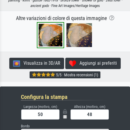
painting ·
klimt ·
gustav 1862-1918 ·
bronze tower ·
shower of gold ·
zeus lover ·
ancient gods
· Fine Art Images/Heritage Images
Altre variazioni di colore di questa immagine
Visualizza in 3D/AR
Aggiungi ai preferiti
5/5 · Mostra recensioni (1)
Configura la stampa
Largezza (motivo, cm)
Altezza (motivo, cm)
Bordo