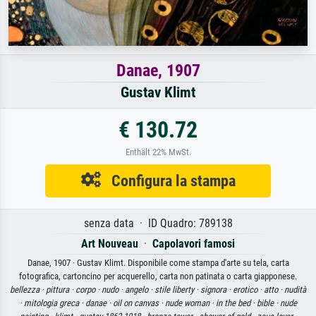
Danae, 1907
Gustav Klimt
€ 130.72
Enthält 22% MwSt.
Configura la stampa
senza data · ID Quadro: 789138
Art Nouveau
·
Capolavori famosi
Danae, 1907 · Gustav Klimt. Disponibile come stampa d'arte su tela, carta
fotografica, cartoncino per acquerello, carta non patinata o carta giapponese.
bellezza ·
pittura ·
corpo ·
nudo ·
angelo ·
stile liberty ·
signora ·
erotico ·
atto ·
nudità
·
mitologia greca ·
danae ·
oil on canvas ·
nude woman ·
in the bed ·
bible ·
nude